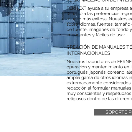
FERNEXT ayuda a su empresa a ad
usuario) a las preferencias regio
usuario más exitosa. Nuestros e
sobre idiomas, fuentes, tamaño d
de fuente, imágenes de fondo y 
importantes y fáciles de usar.
CREACIÓN DE MANUALES TÉ
INTERNACIONALES
Nuestros traductores de FERNE
operación y mantenimiento en ing
portugués, japonés, coreano, a
amplia gama de otros idiomas i
extremadamente considerados c
redacción al formular manuales
muy conscientes y respetuosos d
religiosos dentro de las diferen
SOPORTE P