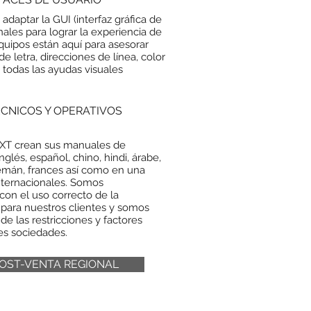
aptar la GUI (interfaz gráfica de
nales para lograr la experiencia de
quipos están aquí para asesorar
e letra, direcciones de línea, color
todas las ayudas visuales
CNICOS Y OPERATIVOS
XT crean sus manuales de
lés, español, chino, hindi, árabe,
lemán, frances así como en una
nternacionales. Somos
on el uso correcto de la
 para nuestros clientes y somos
e las restricciones y factores
tes sociedades.
OST-VENTA REGIONAL