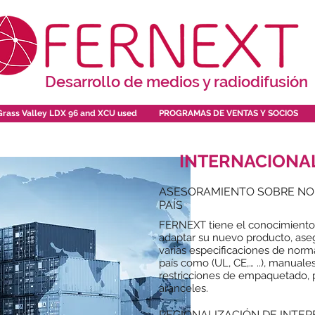
Desarrollo de medios y radiodifusión
Grass Valley LDX 96 and XCU used
PROGRAMAS DE VENTAS Y SOCIOS
INTERNACIONA
ASESORAMIENTO SOBRE NOR
PAÍS
FERNEXT tiene el conocimiento, 
adaptar su nuevo producto, as
varias especificaciones de norm
país como (UL, CE,… ..), manuale
restricciones de empaquetado, 
aranceles.
REGIONALIZACIÓN DE INTER