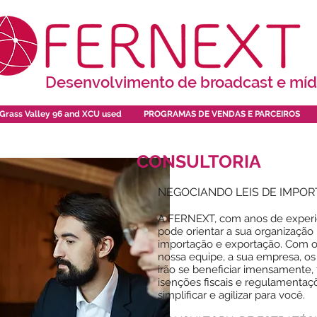
Desenvolvimento de broadcast e míd
Grass Valley 96 and XCU used
PROGRAMAS DE VENDAS E PARCEIROS
CONSULTORIA
NEGOCIANDO LEIS DE IMPO
A FERNEXT, com anos de experiê
pode orientar a sua organização 
importação e exportação. Com 
nossa equipe, a sua empresa, os 
irão se beneficiar imensamente
isenções fiscais e regulamenta
simplificar e agilizar para você.