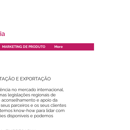
ia
MARKETING DE PRODUTO
More
RTAÇÃO E EXPORTAÇÃO
ncia no mercado internacional,
nas legislações regionais de
o aconselhamento e apoio da
seus parceiros e os seus clientes
, temos know-how para lidar com
ções disponíveis e podemos