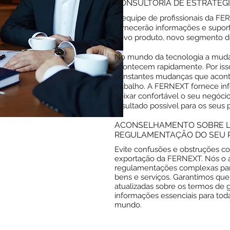
CONSULTORIA DE ESTRATÉG
A equipe de profissionais da F
fornecerão informações e supor
novo produto, novo segmento de
No mundo da tecnologia a mudan
acontecem rapidamente. Por iss
constantes mudanças que acon
trabalho. A FERNEXT fornece inf
deixar confortável o seu negócio
resultado possível para os seus 
ACONSELHAMENTO SOBRE L
REGULAMENTA
ÇÃO DO SEU 
Evite confusões e obstruções c
exportação da FERNEXT. Nós o aj
regulamentações complexas para 
bens e serviços. Garantimos qu
atualizadas sobre os termos de g
informações essenciais para to
mundo.