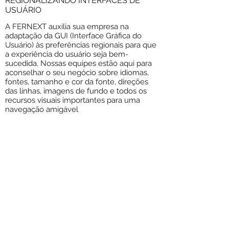
REGIONALIZANDO INTERFACES DE
USUÁRIO
A FERNEXT auxilia sua empresa na
adaptação da GUI (Interface Gráfica do
Usuário) às preferências regionais para que
a experiência do usuário seja bem-
sucedida. Nossas equipes estão aqui para
aconselhar o seu negócio sobre idiomas,
fontes, tamanho e cor da fonte, direções
das linhas, imagens de fundo e todos os
recursos visuais ​importantes para uma
navegação amigável
CRIAÇÃO DE OPERAÇ
ÃO
INTERNACIONAL E MANUAIS
TÉCNICOS
Os tradutores da FERNEXT criam seus
manuais de operação e manutenção em
inglês, espanhol, chinês, hindi, árabe,
português, japonês, coreano, alemão,
frances ente outras tantas línguas. Temos
extrema consideração pelo uso correto da
redação ao formular manuais para nossos